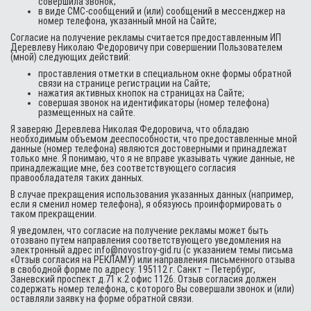
совершила звонок;
в виде СМС-сообщений и (или) сообщений в мессенджер на
номер телефона, указанный мной на Сайте;
Согласие на получение рекламы считается предоставленным ИП
Деревлеву Николаю Федоровичу при совершении Пользователем
(мной) следующих действий:
проставления отметки в специальном окне формы обратной
связи на странице регистрации на Сайте;
нажатия активных кнопок на страницах на Сайте;
совершая звонок на идентификаторы (номер телефона)
размещенных на сайте.
Я заверяю Деревлева Николая Федоровича, что обладаю
необходимым объемом дееспособности, что предоставленные мной
данные (номер телефона) являются достоверными и принадлежат
только мне. Я понимаю, что я не вправе указывать чужие данные, не
принадлежащие мне, без соответствующего согласия
правообладателя таких данных.
В случае прекращения использования указанных данных (например,
если я сменил номер телефона), я обязуюсь проинформировать о
таком прекращении.
Я уведомлен, что согласие на получение рекламы может быть
отозвано путем направления соответствующего уведомления на
электронный адрес info@novostroy-gid.ru (с указанием темы письма
«Отзыв согласия на РЕКЛАМУ) или направления письменного отзыва
в свободной форме по адресу: 195112 г. Санкт – Петербург,
Заневский проспект д.71 к.2 офис 1126. Отзыв согласия должен
содержать номер телефона, с которого Вы совершали звонок и (или)
оставляли заявку на форме обратной связи.