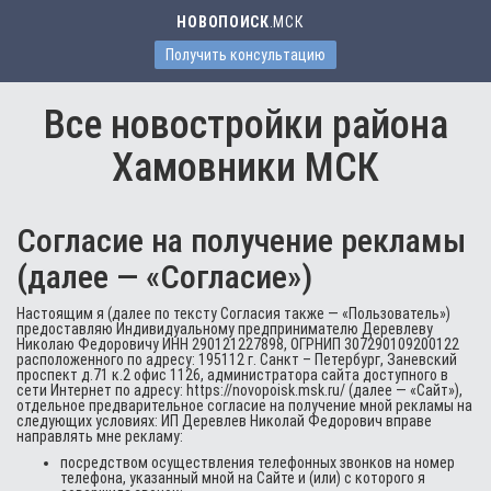
НОВОПОИСК
.МСК
Получить консультацию
Все новостройки района
Хамовники МСК
Согласие на получение рекламы
(далее — «Согласие»)
Настоящим я (далее по тексту Согласия также — «Пользователь»)
предоставляю Индивидуальному предпринимателю Деревлеву
Николаю Федоровичу ИНН 290121227898, ОГРНИП 307290109200122
расположенного по адресу: 195112 г. Санкт – Петербург, Заневский
проспект д.71 к.2 офис 1126, администратора сайта доступного в
сети Интернет по адресу: https://novopoisk.msk.ru/ (далее — «Сайт»),
отдельное предварительное согласие на получение мной рекламы на
следующих условиях: ИП Деревлев Николай Федорович вправе
направлять мне рекламу:
посредством осуществления телефонных звонков на номер
телефона, указанный мной на Сайте и (или) с которого я